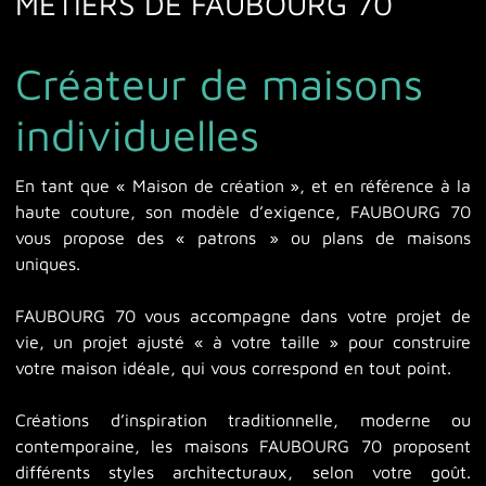
MÉTIERS DE FAUBOURG 70
Maison sur-mesure
Extension
Créateur de maisons
Rénovation Energétique
Qui sommes-nous ?
individuelles
Nos innovations
En tant que « Maison de création », et en référence à la
Notre concept
haute couture, son modèle d’exigence, FAUBOURG 70
vous propose des « patrons » ou plans de maisons
uniques.
FAUBOURG 70 vous accompagne dans votre projet de
vie, un projet ajusté « à votre taille » pour construire
votre maison idéale, qui vous correspond en tout point.
Créations d’inspiration traditionnelle, moderne ou
contemporaine, les maisons FAUBOURG 70 proposent
différents styles architecturaux, selon votre goût.