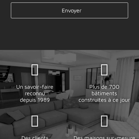
Veuillez laisser ce champ vide.
Un savoir-faire
Plus de 700
reconnu
bâtiments
depuis 1989
construites à ce jour
Des clients
Des maisons sur-mesure