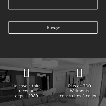
Veuillez laisser ce champ vide.
Un savoir-faire
Plus de 700
reconnu
bâtiments
depuis 1989
construites à ce jour