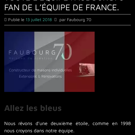
Maison sur-mesure
FAN DE L’ÉQUIPE DE FRANCE.
Extension
Publié le
13 juillet 2018
par
Faubourg 70
Rénovation Energétique
Qui sommes-nous ?
Nos innovations
Notre concept
Allez les bleus
Nous rêvons d’une deuxième étoile, comme en 1998
nous croyons dans notre équipe.